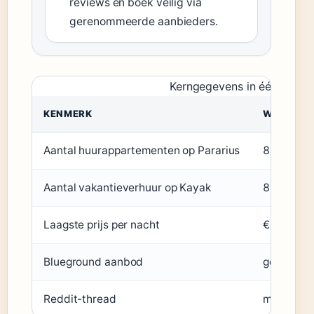
reviews en boek veilig via
gerenommeerde aanbieders.
Kerngegevens in één oogo
KENMERK
WAARDE
Aantal huurappartementen op Pararius
844
Aantal vakantieverhuur op Kayak
899
Laagste prijs per nacht
€13
Blueground aanbod
gemeubile
Reddit-thread
maandelij