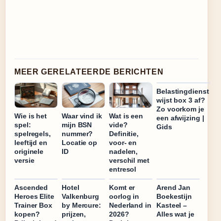
MEER GERELATEERDE BERICHTEN
Belastingdienst
wijst box 3 af?
Zo voorkom je
Wie is het
Waar vind ik
Wat is een
een afwijzing |
spel:
mijn BSN
vide?
Gids
spelregels,
nummer?
Definitie,
leeftijd en
Locatie op
voor- en
originele
ID
nadelen,
versie
verschil met
entresol
Ascended
Hotel
Komt er
Arend Jan
Heroes Elite
Valkenburg
oorlog in
Boekestijn
Trainer Box
by Mercure:
Nederland in
Kasteel –
kopen?
prijzen,
2026?
Alles wat je