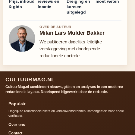
Prijs, inhoud
reviews en
Dreiging en
moet weten
& gids
locatie
kansen
uitgelegd
OVER DE AUTEUR
Milan Lars Mulder Bakker
We publiceren dagelijks feitelijke
verslaggeving met doorlopende
redactionele controle.
CULTUURMAG.NL
CultuurMag.nl combineert nieuws, gidsen en analyses in een moderne
redactionele lay-out. Doorlopend bijgewerkt door de redactie.
Populair
Dagelijkse redactionele briefs en vertrouwensbronnen, samengesteld voor snelle
verificatie.
Over ons
Contact