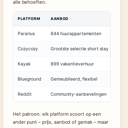
alle behoeften.
PLATFORM
AANBOD
PRIJ
Pararius
844 huurappartementen
Van
Cozycozy
Grootste selectie short stay
Vari
Kayak
899 vakantieverhuur
Vana
Blueground
Gemeubileerd, flexibel
€25
Reddit
Community-aanbevelingen
Vari
Het patroon: elk platform scoort op een
ander punt – prijs, aanbod of gemak – maar