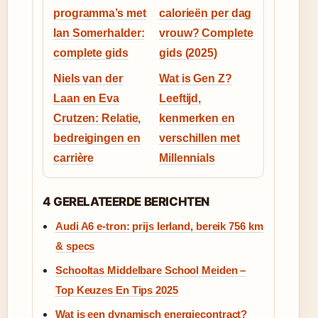
programma’s met
calorieën per dag
Ian Somerhalder:
vrouw? Complete
complete gids
gids (2025)
Niels van der
Wat is Gen Z?
Laan en Eva
Leeftijd,
Crutzen: Relatie,
kenmerken en
bedreigingen en
verschillen met
carrière
Millennials
4 GERELATEERDE BERICHTEN
Audi A6 e-tron: prijs Ierland, bereik 756 km
& specs
Schooltas Middelbare School Meiden –
Top Keuzes En Tips 2025
Wat is een dynamisch energiecontract?