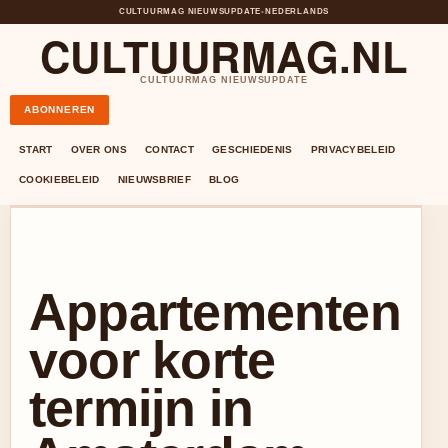
CULTUURMAG NIEUWSUPDATE
•
NEDERLANDS
CULTUURMAG.NL
CULTUURMAG NIEUWSUPDATE
ABONNEREN
START
OVER ONS
CONTACT
GESCHIEDENIS
PRIVACYBELEID
COOKIEBELEID
NIEUWSBRIEF
BLOG
Appartementen
voor korte
termijn in