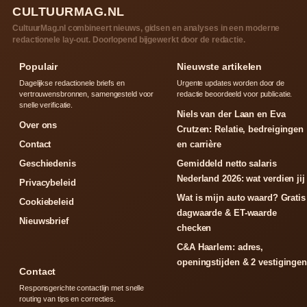
CULTUURMAG.NL
CultuurMag.nl combineert nieuws, gidsen en analyses in een moderne
redactionele lay-out. Doorlopend bijgewerkt door de redactie.
Populair
Nieuwste artikelen
Dagelijkse redactionele briefs en
Urgente updates worden door de
vertrouwensbronnen, samengesteld voor
redactie beoordeeld voor publicatie.
snelle verificatie.
Niels van der Laan en Eva
Over ons
Crutzen: Relatie, bedreigingen
Contact
en carrière
Geschiedenis
Gemiddeld netto salaris
Nederland 2026: wat verdien jij
Privacybeleid
Wat is mijn auto waard? Gratis
Cookiebeleid
dagwaarde & ET-waarde
Nieuwsbrief
checken
C&A Haarlem: adres,
openingstijden & 2 vestigingen
Contact
Responsgerichte contactlijn met snelle
routing van tips en correcties.