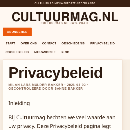
CULTUURMAG NIEUWSUPDATE
•
NEDERLANDS
CULTUURMAG.NL
CULTUURMAG NIEUWSUPDATE
ABONNEREN
START
OVER ONS
CONTACT
GESCHIEDENIS
PRIVACYBELEID
COOKIEBELEID
NIEUWSBRIEF
BLOG
Privacybeleid
MILAN LARS MULDER BAKKER • 2026-04-02 •
GECONTROLEERD DOOR SANNE BAKKER
Inleiding
Bij Cultuurmag hechten we veel waarde aan
uw privacy. Deze Privacybeleid pagina legt