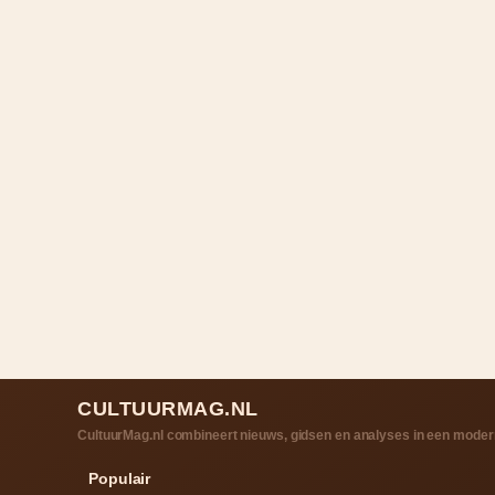
CULTUURMAG.NL
CultuurMag.nl combineert nieuws, gidsen en analyses in een modern
Populair