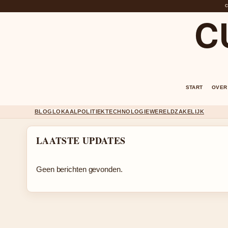
C
START
OVER
BLOG
LOKAAL
POLITIEK
TECHNOLOGIE
WERELD
ZAKELIJK
LAATSTE UPDATES
Geen berichten gevonden.