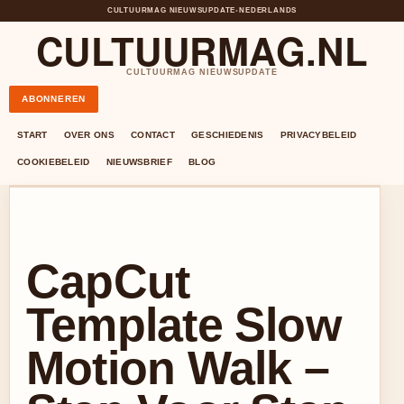
CULTUURMAG NIEUWSUPDATE
•
NEDERLANDS
CULTUURMAG.NL
CULTUURMAG NIEUWSUPDATE
ABONNEREN
START
OVER ONS
CONTACT
GESCHIEDENIS
PRIVACYBELEID
COOKIEBELEID
NIEUWSBRIEF
BLOG
CapCut
Template Slow
Motion Walk –