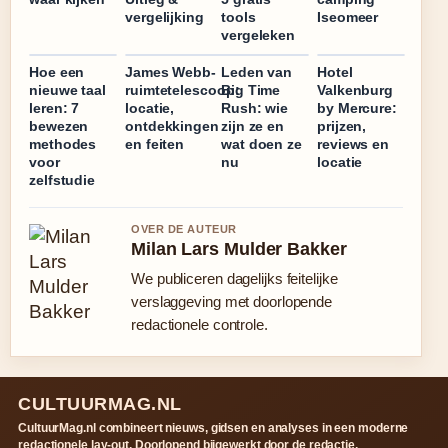
vergelijking
tools
Iseomeer
vergeleken
Hoe een
James Webb-
Leden van
Hotel
nieuwe taal
ruimtetelescoop:
Big Time
Valkenburg
leren: 7
locatie,
Rush: wie
by Mercure:
bewezen
ontdekkingen
zijn ze en
prijzen,
methodes
en feiten
wat doen ze
reviews en
voor
nu
locatie
zelfstudie
OVER DE AUTEUR
Milan Lars Mulder Bakker
We publiceren dagelijks feitelijke
verslaggeving met doorlopende
redactionele controle.
CULTUURMAG.NL
CultuurMag.nl combineert nieuws, gidsen en analyses in een moderne
redactionele lay-out. Doorlopend bijgewerkt door de redactie.