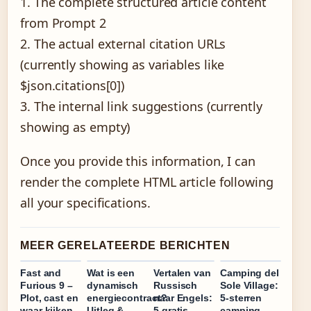
1. The complete structured article content
from Prompt 2
2. The actual external citation URLs
(currently showing as variables like
$json.citations[0])
3. The internal link suggestions (currently
showing as empty)
Once you provide this information, I can
render the complete HTML article following
all your specifications.
MEER GERELATEERDE BERICHTEN
Fast and
Wat is een
Vertalen van
Camping del
Furious 9 –
dynamisch
Russisch
Sole Village:
Plot, cast en
energiecontract?
naar Engels:
5-sterren
waar kijken
Uitleg &
5 gratis
camping