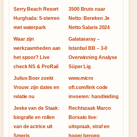
Serry Beach Resort
3500 Bruto naar
Hurghada: 5-sterren
Netto: Bereken Je
met waterpark
Netto Salaris 2024
Waar zijn
Galatasaray –
werkzaamheden aan
Istanbul BB – 3-0
het spoor? Live
Overwinning Analyse
check NS & ProRail
Süper Lig
Julius Boer zoekt
www.micro
Vrouw: zijn dates en
oft.com/link code
relatie nu
invoeren: handleiding
Jeske van de Staak:
Rechtszaak Marco
biografie en rollen
Borsato live:
van de actrice uit
uitspraak, straf en
Smeris
hoger beroep