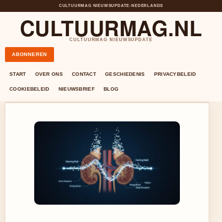
CULTUURMAG NIEUWSUPDATE
•
NEDERLANDS
CULTUURMAG.NL
CULTUURMAG NIEUWSUPDATE
ABONNEREN
START
OVER ONS
CONTACT
GESCHIEDENIS
PRIVACYBELEID
COOKIEBELEID
NIEUWSBRIEF
BLOG