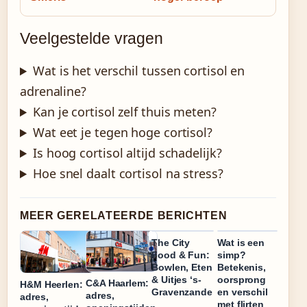
Veelgestelde vragen
Wat is het verschil tussen cortisol en
adrenaline?
Kan je cortisol zelf thuis meten?
Wat eet je tegen hoge cortisol?
Is hoog cortisol altijd schadelijk?
Hoe snel daalt cortisol na stress?
MEER GERELATEERDE BERICHTEN
The City
Wat is een
Food & Fun:
simp?
Bowlen, Eten
Betekenis,
& Uitjes ‘s-
oorsprong
C&A Haarlem:
H&M Heerlen:
Gravenzande
en verschil
adres,
adres,
met flirten