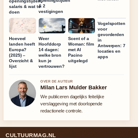
openingstijden
openingstijden,
& 2
salaris & wat te
vestigingen
doen
Vogelspotten
voor
gevorderden
Hoeveel
Weer
Scent of a
in
landen heeft
Hoofddorp
Woman: film
Antwerpen: 7
Europa?
14 dagen:
met Al
locaties en
(2025) –
welke bron
Pacino
apps
Overzicht &
kun je
uitgelegd
lijst
vertrouwen?
OVER DE AUTEUR
Milan Lars Mulder Bakker
We publiceren dagelijks feitelijke
verslaggeving met doorlopende
redactionele controle.
CULTUURMAG.NL