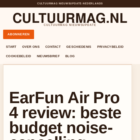
CULTUURMAG NIEUWSUPDATE
•
NEDERLANDS
CULTUURMAG.NL
CULTUURMAG NIEUWSUPDATE
ABONNEREN
START
OVER ONS
CONTACT
GESCHIEDENIS
PRIVACYBELEID
COOKIEBELEID
NIEUWSBRIEF
BLOG
EarFun Air Pro
4 review: beste
budget noise-