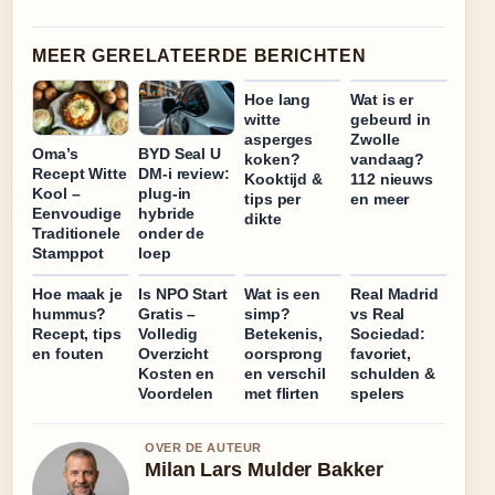
MEER GERELATEERDE BERICHTEN
Hoe lang
Wat is er
witte
gebeurd in
asperges
Zwolle
Oma’s
BYD Seal U
koken?
vandaag?
Recept Witte
DM-i review:
Kooktijd &
112 nieuws
Kool –
plug-in
tips per
en meer
Eenvoudige
hybride
dikte
Traditionele
onder de
Stamppot
loep
Hoe maak je
Is NPO Start
Wat is een
Real Madrid
hummus?
Gratis –
simp?
vs Real
Recept, tips
Volledig
Betekenis,
Sociedad:
en fouten
Overzicht
oorsprong
favoriet,
Kosten en
en verschil
schulden &
Voordelen
met flirten
spelers
OVER DE AUTEUR
Milan Lars Mulder Bakker