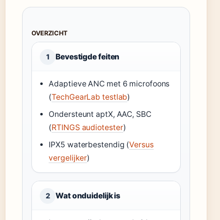
OVERZICHT
Bevestigde feiten
1
Adaptieve ANC met 6 microfoons
(
TechGearLab testlab
)
Ondersteunt aptX, AAC, SBC
(
RTINGS audiotester
)
IPX5 waterbestendig (
Versus
vergelijker
)
Wat onduidelijk is
2