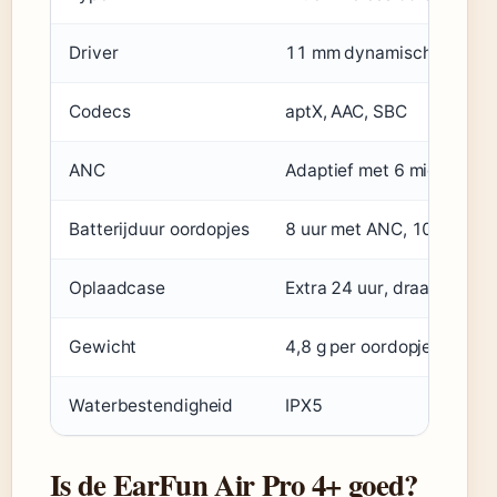
Driver
11 mm dynamisch
Codecs
aptX, AAC, SBC
ANC
Adaptief met 6 microfoon
Batterijduur oordopjes
8 uur met ANC, 10 uur zo
Oplaadcase
Extra 24 uur, draadloos o
Gewicht
4,8 g per oordopje
Waterbestendigheid
IPX5
Is de EarFun Air Pro 4+ goed?