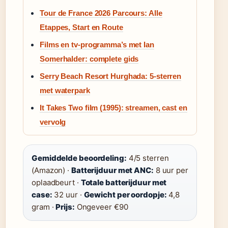
Tour de France 2026 Parcours: Alle
Etappes, Start en Route
Films en tv-programma’s met Ian
Somerhalder: complete gids
Serry Beach Resort Hurghada: 5-sterren
met waterpark
It Takes Two film (1995): streamen, cast en
vervolg
Gemiddelde beoordeling:
4/5 sterren
(Amazon) ·
Batterijduur met ANC:
8 uur per
oplaadbeurt ·
Totale batterijduur met
case:
32 uur ·
Gewicht per oordopje:
4,8
gram ·
Prijs:
Ongeveer €90