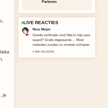
Parkeren
n.
LIVE REACTIES
Emma de Vries
Sterke duiding rond Niels van der Laan
en Eva Crutzen:.... Dit is de duidelijkste
samenvatting die ik vandaag heb
gezien.
lieke
6 MIN GELEDEN
n.
. Je