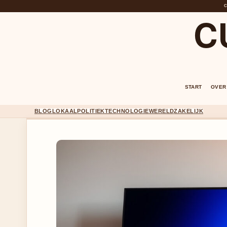
C
START
OVER
BLOG
LOKAAL
POLITIEK
TECHNOLOGIE
WERELD
ZAKELIJK