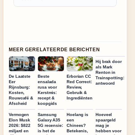
MEER GERELATEERDE BERICHTEN
Hij brak door
als Mark
Renton in
De Laatste
Beste
Erborian CC
Trainspotting:
Eer
ensalada
Red Correct:
antwoord
Rijnsburg:
rusa voor
Review,
Kosten,
Kerstmis:
Gebruik &
Rouwcafé &
recept &
Ingrediënten
Afscheid
koopgids
Vermogen
Samsung
Hoelang is
Hoeveel
Elon Musk
Galaxy A35
een
spaargeld
2026: $822
5G recensie:
Chinees?
mag je
miljard en
is het de
Betekenis,
hebben voor