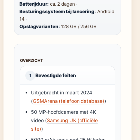
Batterijduur:
ca. 2 dagen ·
Besturingssysteem bij lancering:
Android
14 ·
Opslagvarianten:
128 GB / 256 GB
OVERZICHT
Bevestigde feiten
1
Uitgebracht in maart 2024
(
GSMArena (telefoon database)
)
50 MP-hoofdcamera met 4K
video (
Samsung UK (officiële
site)
)
5000 mAh-accu met 25 W laden