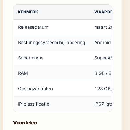
KENMERK
WAARDE
Releasedatum
maart 2024
Besturingssysteem bij lancering
Android 14
Schermtype
Super AMOLED, 
RAM
6 GB / 8 GB
Opslagvarianten
128 GB / 256 G
IP-classificatie
IP67 (stof- en w
Voordelen