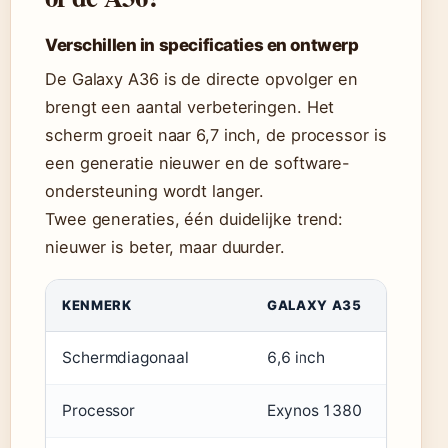
Verschillen in specificaties en ontwerp
De Galaxy A36 is de directe opvolger en
brengt een aantal verbeteringen. Het
scherm groeit naar 6,7 inch, de processor is
een generatie nieuwer en de software-
ondersteuning wordt langer.
Twee generaties, één duidelijke trend:
nieuwer is beter, maar duurder.
KENMERK
GALAXY A35
GALA
Schermdiagonaal
6,6 inch
6,7 i
Processor
Exynos 1380
Exyno