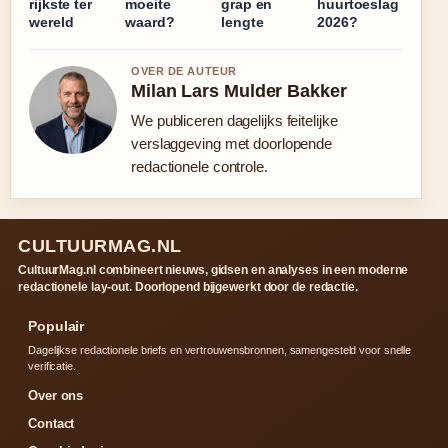
rijkste ter
moeite
grap en
huurtoeslag
wereld
waard?
lengte
2026?
OVER DE AUTEUR
Milan Lars Mulder Bakker
We publiceren dagelijks feitelijke
verslaggeving met doorlopende
redactionele controle.
CULTUURMAG.NL
CultuurMag.nl combineert nieuws, gidsen en analyses in een moderne
redactionele lay-out. Doorlopend bijgewerkt door de redactie.
Populair
Dagelijkse redactionele briefs en vertrouwensbronnen, samengesteld voor snelle
verificatie.
Over ons
Contact