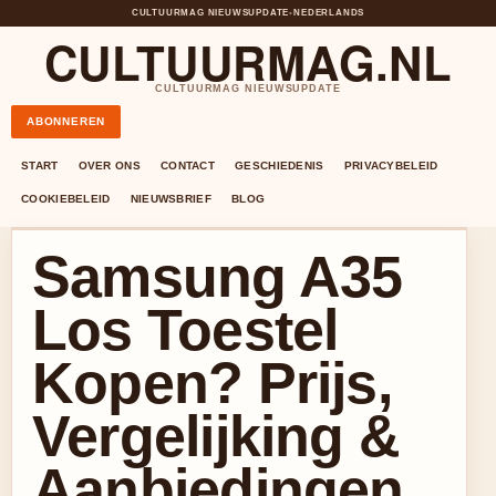
CULTUURMAG NIEUWSUPDATE
•
NEDERLANDS
CULTUURMAG.NL
CULTUURMAG NIEUWSUPDATE
ABONNEREN
START
OVER ONS
CONTACT
GESCHIEDENIS
PRIVACYBELEID
COOKIEBELEID
NIEUWSBRIEF
BLOG
Samsung A35
Los Toestel
Kopen? Prijs,
Vergelijking &
Aanbiedingen