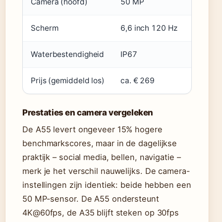
Camera (hoofd)
50 MP
50 MP
Scherm
6,6 inch 120 Hz
6,6 inc
Waterbestendigheid
IP67
IP67
Prijs (gemiddeld los)
ca. € 269
ca. € 3
Prestaties en camera vergeleken
De A55 levert ongeveer 15% hogere
benchmarkscores, maar in de dagelijkse
praktijk – social media, bellen, navigatie –
merk je het verschil nauwelijks. De camera-
instellingen zijn identiek: beide hebben een
50 MP-sensor. De A55 ondersteunt
4K@60fps, de A35 blijft steken op 30fps