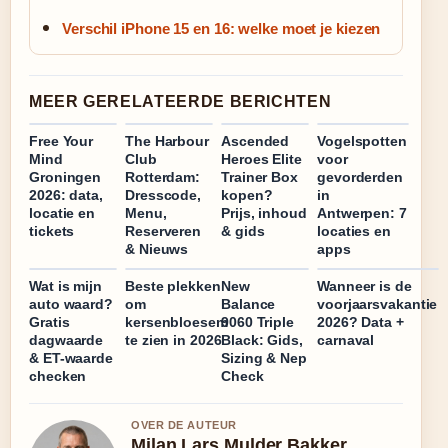
Verschil iPhone 15 en 16: welke moet je kiezen
MEER GERELATEERDE BERICHTEN
Free Your
The Harbour
Ascended
Vogelspotten
Mind
Club
Heroes Elite
voor
Groningen
Rotterdam:
Trainer Box
gevorderden
2026: data,
Dresscode,
kopen?
in
locatie en
Menu,
Prijs, inhoud
Antwerpen: 7
tickets
Reserveren
& gids
locaties en
& Nieuws
apps
Wat is mijn
Beste plekken
New
Wanneer is de
auto waard?
om
Balance
voorjaarsvakantie
Gratis
kersenbloesem
9060 Triple
2026? Data +
dagwaarde
te zien in 2026
Black: Gids,
carnaval
& ET-waarde
Sizing & Nep
checken
Check
OVER DE AUTEUR
Milan Lars Mulder Bakker