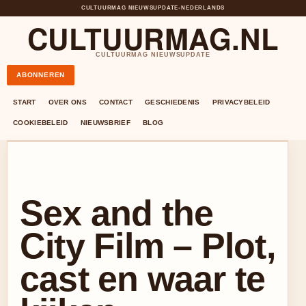
CULTUURMAG NIEUWSUPDATE
•
NEDERLANDS
CULTUURMAG.NL
CULTUURMAG NIEUWSUPDATE
ABONNEREN
START
OVER ONS
CONTACT
GESCHIEDENIS
PRIVACYBELEID
COOKIEBELEID
NIEUWSBRIEF
BLOG
Sex and the
City Film – Plot,
cast en waar te