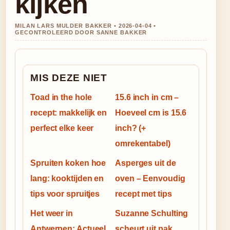
kijken
MILAN LARS MULDER BAKKER • 2026-04-04 •
GECONTROLEERD DOOR SANNE BAKKER
MIS DEZE NIET
Toad in the hole
15.6 inch in cm –
recept: makkelijk en
Hoeveel cm is 15.6
perfect elke keer
inch? (+
omrekentabel)
Spruiten koken hoe
Asperges uit de
lang: kooktijden en
oven – Eenvoudig
tips voor spruitjes
recept met tips
Het weer in
Suzanne Schulting
Antwerpen: Actueel
scheurt uit pak